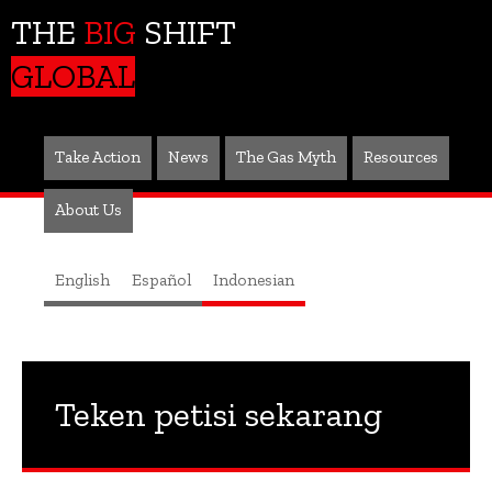
THE
BIG
SHIFT
GLOBAL
Take Action
News
The Gas Myth
Resources
About Us
English
Español
Indonesian
Teken petisi sekarang